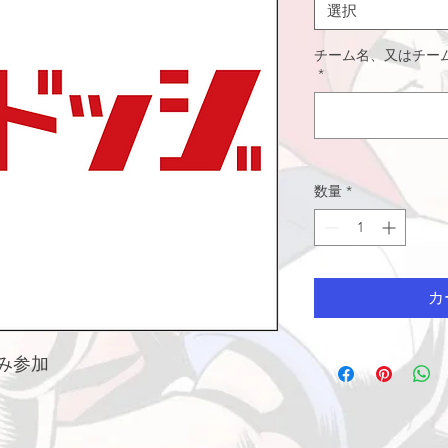
選択
格
チーム名、又はチー
*
数量
*
カ
み参加