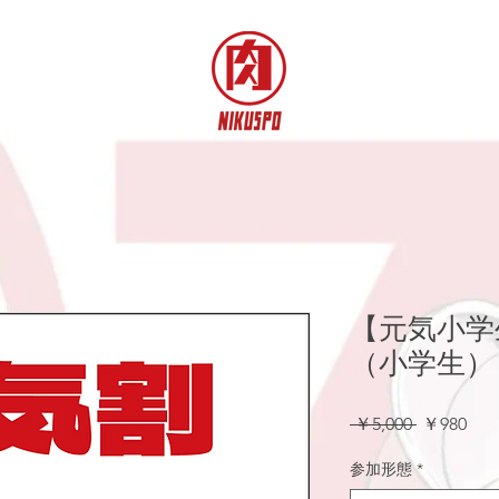
【元気小学
（小学生）
通
セ
 ￥5,000 
￥980
常
ー
参加形態
価
*
ル
格
価