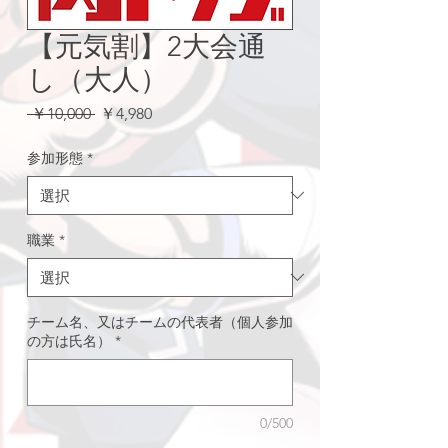
【元気割】2大会通
し（大人）
通
セ
 ￥10,000 
￥4,980
常
ー
価
ル
参加形態
*
格
価
格
職業
*
チーム名、又はチームの代表者（個人参加
の方は氏名）
*
0/500