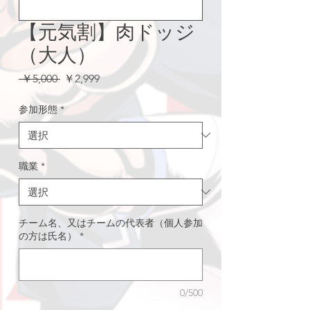
【元気割】肉ドッジ
（大人）
通
セ
 ￥5,000 
￥2,999
常
ー
価
ル
参加形態
*
格
価
格
職業
*
チーム名、又はチームの代表者（個人参加
の方は氏名）
*
0/500