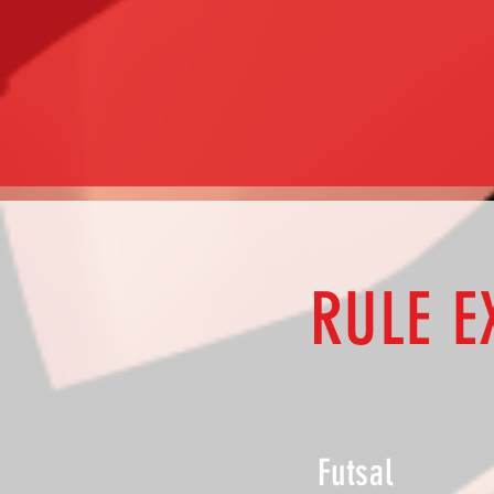
RULE E
Futsal